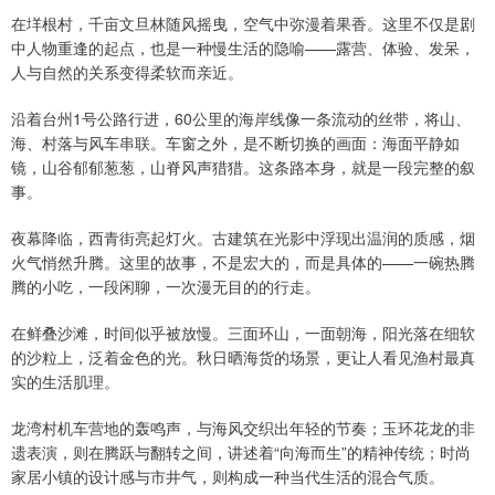
在垟根村，千亩文旦林随风摇曳，空气中弥漫着果香。这里不仅是剧
中人物重逢的起点，也是一种慢生活的隐喻——露营、体验、发呆，
人与自然的关系变得柔软而亲近。
沿着台州1号公路行进，60公里的海岸线像一条流动的丝带，将山、
海、村落与风车串联。车窗之外，是不断切换的画面：海面平静如
镜，山谷郁郁葱葱，山脊风声猎猎。这条路本身，就是一段完整的叙
事。
夜幕降临，西青街亮起灯火。古建筑在光影中浮现出温润的质感，烟
火气悄然升腾。这里的故事，不是宏大的，而是具体的——一碗热腾
腾的小吃，一段闲聊，一次漫无目的的行走。
在鲜叠沙滩，时间似乎被放慢。三面环山，一面朝海，阳光落在细软
的沙粒上，泛着金色的光。秋日晒海货的场景，更让人看见渔村最真
实的生活肌理。
龙湾村机车营地的轰鸣声，与海风交织出年轻的节奏；玉环花龙的非
遗表演，则在腾跃与翻转之间，讲述着“向海而生”的精神传统；时尚
家居小镇的设计感与市井气，则构成一种当代生活的混合气质。