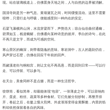
现。站在玻璃栈道上，仿佛置身天地之间，人与自然的边界被消解。
国清寺则是另一种气息。黄墙黛瓦之间，时间缓慢流动。这里不需要
喧哗，只需行走与呼吸，便能感受到一种内在的安定。
石梁飞瀑横跨山涧，水流穿梁而下，声势浩大；琼台仙谷曲径通幽，
碧潭如玉，栈道蜿蜒，仿佛通向某种诗意的彼岸。李白的诗句，在此
不再只是文字，而成为可感的空间。
寒山景区的幽深，则带着隐逸的意味。寒岩洞中，古人的题刻仍在，
风声穿过石壁，仿佛在回应千年前的回声。
而赭溪老街与桐柏宫，则让文化不再高悬，而是回到日常——可以行
走、可以停留、可以参与。
在天台，美食同样不是点缀，而是一种生活哲学。
饺饼筒，看似简单，却最能体现“包容”。一张薄皮之中，可以容纳肉
片、蛋皮、粉丝、蔬菜等多种食材。它们先被分别炒制，再整齐排
开，卷起之后，在鏊上慢火煎烤。外皮渐渐变得金黄酥脆，内里的馅
料却依然保留着各自的风味。