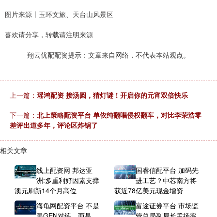
图片来源丨玉环文旅、天台山风景区
喜欢请分享，转载请注明来源
翔云优配配资提示：文章来自网络，不代表本站观点。
上一篇：
瑶鸿配资 接汤圆，猜灯谜！开启你的元宵双倍快乐
下一篇：
北上策略配资平台 单依纯翻唱侵权翻车，对比李荣浩零
差评出道多年，评论区炸锅了
相关文章
线上配资网 邦达亚
国睿信配平台 加码先
洲:多重利好因素支撑
进工艺？中芯南方将
澳元刷新14个月高位
获近78亿美元现金增资
海龟网配资平台 不是
富途证券平台 市场监
跟GEN对练，而是
管总局副局长孟扬率