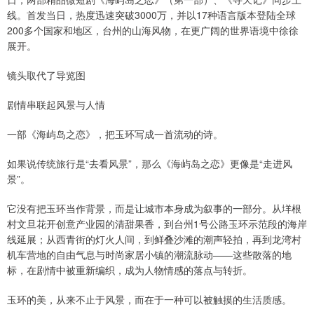
线。首发当日，热度迅速突破3000万，并以17种语言版本登陆全球
200多个国家和地区，台州的山海风物，在更广阔的世界语境中徐徐
展开。
镜头取代了导览图
剧情串联起风景与人情
一部《海屿岛之恋》，把玉环写成一首流动的诗。
如果说传统旅行是“去看风景”，那么《海屿岛之恋》更像是“走进风
景”。
它没有把玉环当作背景，而是让城市本身成为叙事的一部分。从垟根
村文旦花开创意产业园的清甜果香，到台州1号公路玉环示范段的海岸
线延展；从西青街的灯火人间，到鲜叠沙滩的潮声轻拍，再到龙湾村
机车营地的自由气息与时尚家居小镇的潮流脉动——这些散落的地
标，在剧情中被重新编织，成为人物情感的落点与转折。
玉环的美，从来不止于风景，而在于一种可以被触摸的生活质感。