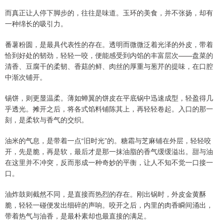
而真正让人停下脚步的，往往是味道。玉环的美食，并不张扬，却有
一种绵长的吸引力。
番薯粉圆，是最具代表性的存在。透明而微微泛着光泽的外皮，带着
恰到好处的韧劲，轻轻一咬，便能感受到内馅的丰富层次——盘菜的
清香、豆腐干的柔韧、香菇的鲜、肉丝的厚重与葱芹的提味，在口腔
中渐次铺开。
锡饼，则更显温柔。薄如蝉翼的饼皮在平底锅中迅速成型，轻盈得几
乎透光。摊开之后，将各式馅料铺陈其上，再轻轻卷起。入口的那一
刻，是柔软与香气的交织。
油米的气息，是带着一点“旧时光”的。糖霜与芝麻铺在外层，轻轻咬
开，先是脆，再是软，最后才是那一抹油脂的香气缓缓溢出。甜与油
在这里并不冲突，反而形成一种奇妙的平衡，让人不知不觉一口接一
口。
油炸鼓则截然不同，是直接而热烈的存在。刚出锅时，外皮金黄酥
脆，轻轻一碰便发出细碎的声响。咬开之后，内里的肉香瞬间涌出，
带着热气与油香，是最朴素却也最直接的满足。