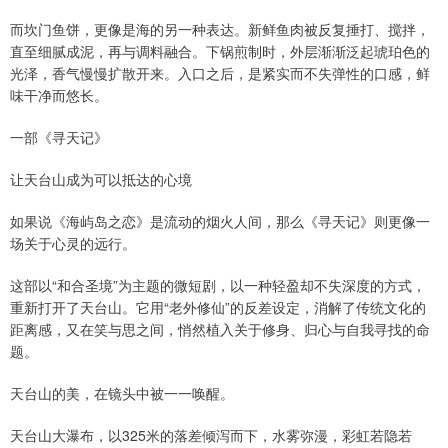
而坎门鱼饼，更像是海的另一种表达。新鲜鱼肉被反复捶打、搅拌，
直至细腻成泥，再与调料融合。下锅煎制时，外层渐渐泛起琥珀色的
光泽，香气慢慢扩散开来。入口之后，是紧实而不失弹性的口感，鲜
味干净而悠长。
一部《寻天记》
让天台山成为可以抵达的心境
如果说《海屿岛之恋》是流动的烟火人间，那么《寻天记》则更像一
场关于心灵的远行。
这部以“和合圣境”为主题的微短剧，以一种轻盈却不失深度的方式，
重新打开了天台山。它用“老外修仙”的反差设定，消解了传统文化的
距离感，又在笑与思之间，悄然植入关于修身、归心与自我寻找的命
题。
天台山的美，在镜头中被一一唤醒。
天台山大瀑布，以325米的落差倾泻而下，水雾弥漫，彩虹若隐若