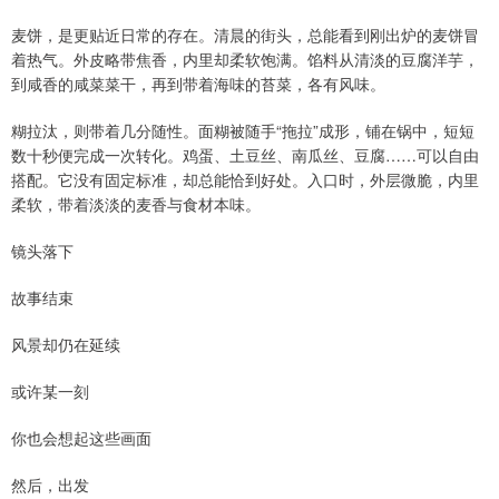
麦饼，是更贴近日常的存在。清晨的街头，总能看到刚出炉的麦饼冒
着热气。外皮略带焦香，内里却柔软饱满。馅料从清淡的豆腐洋芋，
到咸香的咸菜菜干，再到带着海味的苔菜，各有风味。
糊拉汰，则带着几分随性。面糊被随手“拖拉”成形，铺在锅中，短短
数十秒便完成一次转化。鸡蛋、土豆丝、南瓜丝、豆腐……可以自由
搭配。它没有固定标准，却总能恰到好处。入口时，外层微脆，内里
柔软，带着淡淡的麦香与食材本味。
镜头落下
故事结束
风景却仍在延续
或许某一刻
你也会想起这些画面
然后，出发