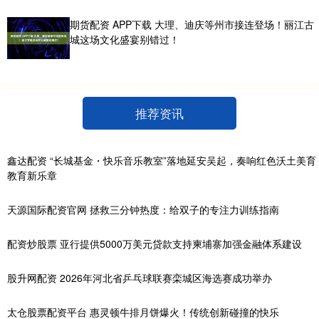
期货配资 APP下载 大理、迪庆等州市接连登场！丽江古
城这场文化盛宴别错过！
推荐资讯
鑫达配资 “长城基金・快乐音乐教室”落地延安吴起，奏响红色沃土美育
教育新乐章
天源国际配资官网 拯救三分钟热度：给双子的专注力训练指南
配资炒股票 亚行提供5000万美元贷款支持柬埔寨加强金融体系建设
股升网配资 2026年河北省乒乓球联赛栾城区海选赛成功举办
太仓股票配资平台 惠灵顿牛排月饼爆火！传统创新碰撞的快乐