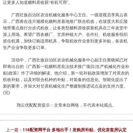
让更多人知道糖料蔗收获“有机可用”。
广西壮族自治区农业机械化服务中心主任、一级巡视员李凤云表
示，广西将在连片规模化糖料蔗基地推广联合机收，在坡度大和丘陵
地带重点推行分步式机收，让各类型糖料蔗收获新机具在三年攻坚中
派上用场。希望广西各糖厂、甘蔗种植大户、合作社、机收服务组织
抓住机遇，加快订购适用机具，争取机收作业拿到更多补贴，各农机
生产企业争取更多订单。
活动中，广西壮族自治区农业机械化服务中心副主任黄晓斌已对
即将出台的《广西新一轮糖料蔗良法技术推广项目(生产机械化作业补
贴)政策》作了详细的解读。他介绍，新一轮补贴政策增加了对蔗农的
机收补贴，以及对联合机种的补贴，对装备的信息化、智能化提出了
新的要求，并加大对甘蔗机械化生产整建制推进试点县的支持力度。
(完)
翔云优配配资提示：文章来自网络，不代表本站观点。
上一篇：
118配资网平台 多地出手！发购房补贴、优化首套房认定