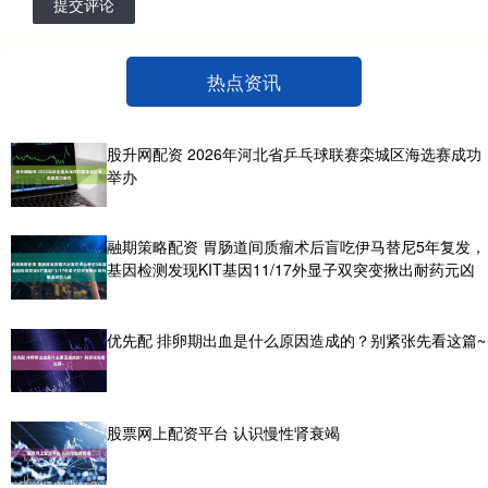
提交评论
热点资讯
股升网配资 2026年河北省乒乓球联赛栾城区海选赛成功
举办
融期策略配资 胃肠道间质瘤术后盲吃伊马替尼5年复发，
基因检测发现KIT基因11/17外显子双突变揪出耐药元凶
优先配 排卵期出血是什么原因造成的？别紧张先看这篇~
股票网上配资平台 认识慢性肾衰竭