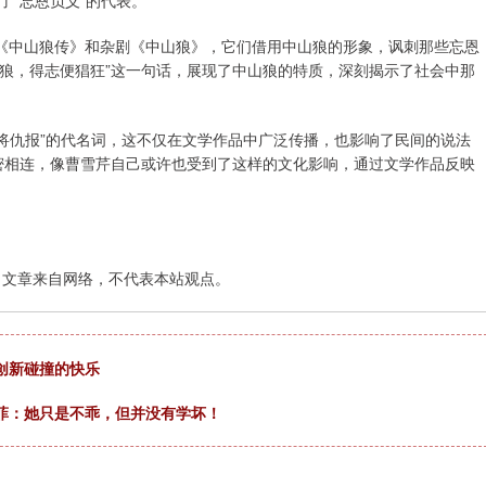
了“忘恩负义”的代表。
《中山狼传》和杂剧《中山狼》，它们借用中山狼的形象，讽刺那些忘恩
狼，得志便猖狂”这一句话，展现了中山狼的特质，深刻揭示了社会中那
恩将仇报”的代名词，这不仅在文学作品中广泛传播，也影响了民间的说法
密相连，像曹雪芹自己或许也受到了这样的文化影响，通过文学作品反映
：文章来自网络，不代表本站观点。
创新碰撞的快乐
菲：她只是不乖，但并没有学坏！