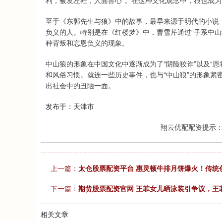
利，被发左衽，人面兽心”。在这种文化观念中，狼也成为
至于《东郭先生与狼》中的故事，最早来源于明代的小说
负义的人。特别是在《红楼梦》中，曹雪芹通过“子系中山
种背叛和忘恩负义的现象。
中山狼的形象在中国文化中逐渐成为了“阴险狡诈”以及“
和风俗习惯。就连一些历史事件，也与“中山狼”的形象紧
出社会中的丑陋一面。
发布于：天津市
翔云优配配资提示
上一篇：
太仓股票配资平台 惠灵顿牛排月饼爆火！传统
下一篇：
期货股票配资官网 王菲女儿晒泳装引争议，王
相关文章