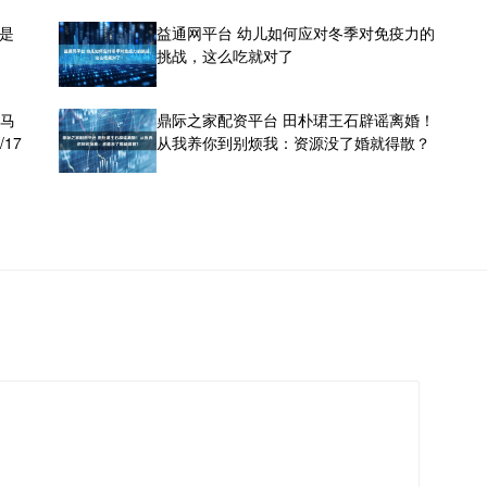
才是
益通网平台 幼儿如何应对冬季对免疫力的
挑战，这么吃就对了
伊马
鼎际之家配资平台 田朴珺王石辟谣离婚！
17
从我养你到别烦我：资源没了婚就得散？