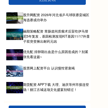
股升网配资 2026年河北省乒乓球联赛栾城区
海选赛成功举办
融期策略配资 胃肠道间质瘤术后盲吃伊马替
尼5年复发，基因检测发现KIT基因11/17外显
子双突变揪出耐药元凶
优先配 排卵期出血是什么原因造成的？别紧
张先看这篇~
股票网上配资平台 认识慢性肾衰竭
期货配资 APP下载 大理、迪庆等州市接连登
场！丽江古城这场文化盛宴别错过！