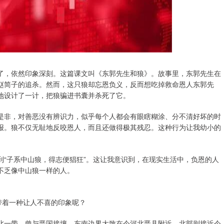
了，依然印象深刻。这篇课文叫《东郭先生和狼》。故事里，东郭先生在
赵简子的追杀。然而，这只狼却忘恩负义，反而想吃掉救命恩人东郭先
地设计了一计，把狼骗进书囊并杀死了它。
是非，对善恶没有辨识力，似乎每个人都会有眼瞎糊涂、分不清好坏的时
报。狼不仅无耻地反咬恩人，而且还做得极其残忍。这种行为让我幼小的
“子系中山狼，得志便猖狂”。这让我意识到，在现实生活中，负恩的人
不乏像中山狼一样的人。
带着一种让人不喜的印象呢？
北一带，曾与晋国接壤。东南边界大致在今河北晋县附近，北部则接近今