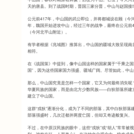
天的唐县。到了战国时期，晋国三家分晋，中山与赵国接
公元前417年，中山国的武公即位，并将都城设在顾（今
年，魏国开始进攻中山，经过三年的战争，最终在公元前4
（今河北平山附近）。
有学者根据《兆域图》推算出，中山国的疆域大致呈现南北
相符。
在《战国策》中提到，像中山国这样的国家属于“千乘之国
国”，因为这些国家国力强盛、疆域广阔。尽管如此，中山
那么，中山国究竟是怎样一个国家，它又为何最终消失呢
华夏民族的国家，而是由北方少数民族——白狄部落所建
建立了中山国。
这群“戎狄”逐渐分化，成为了不同的部落，其中白狄部落
部落强盛时，几次迁都并两度亡国，但却又奇迹般复兴。
不过，在中原汉民族的眼中，这些“戎狄”或“胡人”常常被