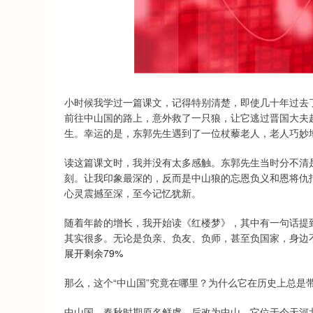
小时候我学过一篇课文，记得特别清楚，即使几十年过去
前往中山国的路上，意外救了一只狼，让它逃过晋国大夫
生。幸运的是，东郭先生遇到了一位杖藜老人，老人巧妙
读这篇课文时，我并没有太多感触。东郭先生当时分不清
刻。让我印象最深的，反而是中山狼的忘恩负义和恩将仇
心灵震撼至深，至今记忆犹新。
随着年龄的增长，我开始读《红楼梦》，其中有一句话提到
其实很多。无论是负亲、负友、负师，甚至负国家，身边
展开剩余79%
那么，这个“中山国”究竟在哪里？为什么它在历史上总是
中山国，春秋时期原名鲜虞，后改为中山。它位于今天河