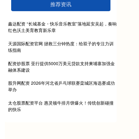
推荐资讯
鑫达配资 “长城基金・快乐音乐教室”落地延安吴起，奏响
红色沃土美育教育新乐章
天源国际配资官网 拯救三分钟热度：给双子的专注力训
练指南
配资炒股票 亚行提供5000万美元贷款支持柬埔寨加强金
融体系建设
股升网配资 2026年河北省乒乓球联赛栾城区海选赛成功
举办
太仓股票配资平台 惠灵顿牛排月饼爆火！传统创新碰撞
的快乐