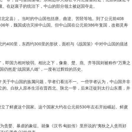
壤。在赵襄子的统治下，中山的部分领土被赵国夺走。
河北定县）。当时的中山国包括唐、曲逆、苦陉等地。到了公元前408
06年，魏国成功灭掉中山国。但中山国在公元前386年复国，改都灵寿
约400里，东西约300里的形状，面积与《战国策》中对中山国的描述
”，即国力相对较弱。相比之下，像秦、楚、燕、齐等国则被称作“万乘之
国仍然是“战国第八雄”，一度有过辉煌的历史。
？关于中山国的族属问题，学者们看法不一。一些学者认为，中山国并非
立的。白狄人原本生活在晋西北、陕北一带，后来迁徙到太行山东麓，并
建立了鲜虞这个国家。这个国家大约在公元前530年左右开始崛起。鲜虞
视为贪婪、暴虐的象征。就像《汉书·匈奴传》里所说的“夷狄之人贪而好