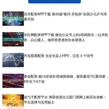
灵菲配资APP下载 第45届“银河·开拓杯”全国少儿乒乓球
赛开拍
乐红网配资APP下载 微信公众号上的z郑斌医生：以术愈
癌，以心暖人，做肝癌患者的生命摆渡人
丹东股票配资 当女生染上HPV，注意 3 个信号
黄金配资 她14岁就长得倾国倾城，被富豪花7亿娶回家，
8年生下4个娃
金勺子配资平台 海昏侯遗址公园门票网上购买全攻略：
平台选择与实用贴士