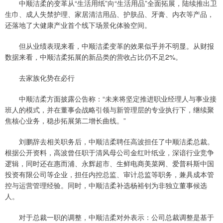
中顺洁柔的变革从“生活用纸”向“生活用品”全面拓展，陆续推出卫
生巾、成人失禁护理、家居清洁用品、护肤品、牙膏、内衣等产品，
还落地了大健康产业首个线下场景化体验空间。
但从业绩表现来看，中顺洁柔变革的效果似乎并不明显。从财报
数据来看，中顺洁柔拓展的新品类的营收占比仍不足2%。
去家族化势在必行
中顺洁柔方面披露公告称：“未来将坚定推进职业经理人与事业接
班人的模式，并在董事会战略引领与新管理层的专业执行下，继续聚
焦核心业务，稳步拓展第二增长曲线。”
刘鹏辞去相关职务后，中顺洁柔聘任高波担任了中顺洁柔总裁。
根据公开资料，高波曾任职于清风母公司金红叶纸业，深谙行业竞争
逻辑，同时还在惠而浦、永辉超市、生鲜电商美菜网、爱普科斯中国
投资有限公司等企业，担任内控总监、审计总监等职务，兼具成本管
控与运营管理经验。同时，中顺洁柔补选杨裕钊为非独立董事候选
人。
对于总裁一职的调整，中顺洁柔对外表示：公司总裁调整是基于