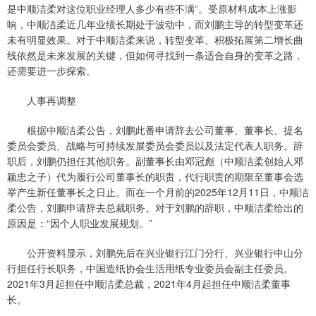
是中顺洁柔对这位职业经理人多少有些不满”。受原材料成本上涨影
响，中顺洁柔近几年业绩长期处于波动中，而刘鹏主导的转型变革还
未有明显效果。对于中顺洁柔来说，转型变革、积极拓展第二增长曲
线依然是未来发展的关键，但如何寻找到一条适合自身的变革之路，
还需要进一步探索。
人事再调整
根据中顺洁柔公告，刘鹏此番申请辞去公司董事、董事长、提名
委员会委员、战略与可持续发展委员会委员以及法定代表人职务。辞
职后，刘鹏仍担任其他职务。副董事长由邓冠彪（中顺洁柔创始人邓
颖忠之子）代为履行公司董事长的职责，代行职责的期限至董事会选
举产生新任董事长之日止。而在一个月前的2025年12月11日，中顺洁
柔公告，刘鹏申请辞去总裁职务。对于刘鹏的辞职，中顺洁柔给出的
原因是：“因个人职业发展规划。”
公开资料显示，刘鹏先后在兴业银行江门分行、兴业银行中山分
行担任行长职务，中国造纸协会生活用纸专业委员会副主任委员。
2021年3月起担任中顺洁柔总裁，2021年4月起担任中顺洁柔董事
长。