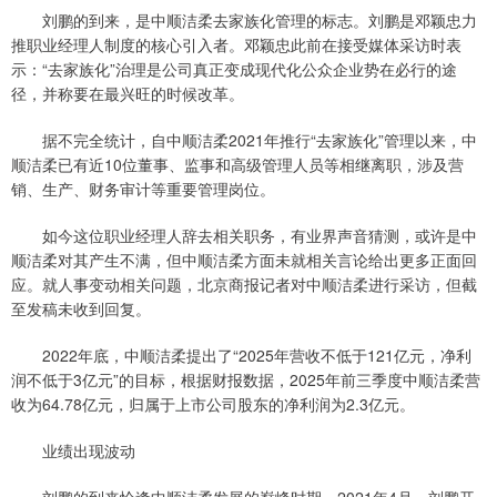
刘鹏的到来，是中顺洁柔去家族化管理的标志。刘鹏是邓颖忠力
推职业经理人制度的核心引入者。邓颖忠此前在接受媒体采访时表
示：“去家族化”治理是公司真正变成现代化公众企业势在必行的途
径，并称要在最兴旺的时候改革。
据不完全统计，自中顺洁柔2021年推行“去家族化”管理以来，中
顺洁柔已有近10位董事、监事和高级管理人员等相继离职，涉及营
销、生产、财务审计等重要管理岗位。
如今这位职业经理人辞去相关职务，有业界声音猜测，或许是中
顺洁柔对其产生不满，但中顺洁柔方面未就相关言论给出更多正面回
应。就人事变动相关问题，北京商报记者对中顺洁柔进行采访，但截
至发稿未收到回复。
2022年底，中顺洁柔提出了“2025年营收不低于121亿元，净利
润不低于3亿元”的目标，根据财报数据，2025年前三季度中顺洁柔营
收为64.78亿元，归属于上市公司股东的净利润为2.3亿元。
业绩出现波动
刘鹏的到来恰逢中顺洁柔发展的巅峰时期。2021年4月，刘鹏开