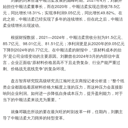
始担任中顺洁柔董事长，而在2020年，中顺洁柔实现总营收78.5亿
元，同比增长18.31%；实现净利润9.05亿元，同比增长49.82%。在
此之前，中顺洁柔已经实现了多年的连续增长，但在此之后，中顺洁
柔业绩增长出现波动。
根据财报数据，2021—2024年，中顺洁柔营收分别为91.5亿元、
85.7亿元、98.01亿元、81.51亿元；净利润更是从2020年的9.05亿元
下降到2024年的0.77亿元。在中顺洁柔的财报中，“原材料成本的抬
升”是公司业绩变动的主要原因。刘鹏曾在2024年3月的内部信中直
言，企业正面临“原材料价格居高不下且走势复杂、行业产能严重过
剩、价格战无底线竞争”的复杂环境。
盘古智库研究院高级研究员江瀚对北京商报记者分析道：“整个纸
类企业都面临着原材料价格大幅度上涨的压力，而这种压力会直接影
响到企业利润。如何进一步降低自身成本压力，提升盈利能力，对于
当下的中顺洁柔来说尤为重要。”
就像邓颖忠所说的要在最兴旺的时刻改革一样，任期内，刘鹏主
导了中顺洁柔大刀阔斧的转型变革。