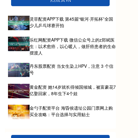
灵菲配资APP下载 第45届“银河·开拓杯”全国
少儿乒乓球赛开拍
乐红网配资APP下载 微信公众号上的z郑斌医
生：以术愈癌，以心暖人，做肝癌患者的生命
摆渡人
丹东股票配资 当女生染上HPV，注意 3 个信
号
黄金配资 她14岁就长得倾国倾城，被富豪花7
亿娶回家，8年生下4个娃
金勺子配资平台 海昏侯遗址公园门票网上购
买全攻略：平台选择与实用贴士