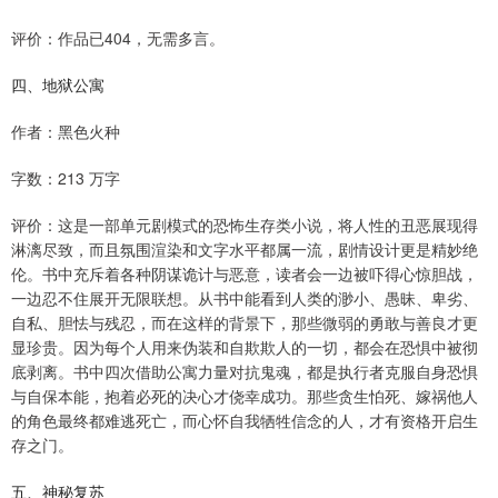
评价：作品已404，无需多言。
四、地狱公寓
作者：黑色火种
字数：213 万字
评价：这是一部单元剧模式的恐怖生存类小说，将人性的丑恶展现得
淋漓尽致，而且氛围渲染和文字水平都属一流，剧情设计更是精妙绝
伦。书中充斥着各种阴谋诡计与恶意，读者会一边被吓得心惊胆战，
一边忍不住展开无限联想。从书中能看到人类的渺小、愚昧、卑劣、
自私、胆怯与残忍，而在这样的背景下，那些微弱的勇敢与善良才更
显珍贵。因为每个人用来伪装和自欺欺人的一切，都会在恐惧中被彻
底剥离。书中四次借助公寓力量对抗鬼魂，都是执行者克服自身恐惧
与自保本能，抱着必死的决心才侥幸成功。那些贪生怕死、嫁祸他人
的角色最终都难逃死亡，而心怀自我牺牲信念的人，才有资格开启生
存之门。
五、神秘复苏