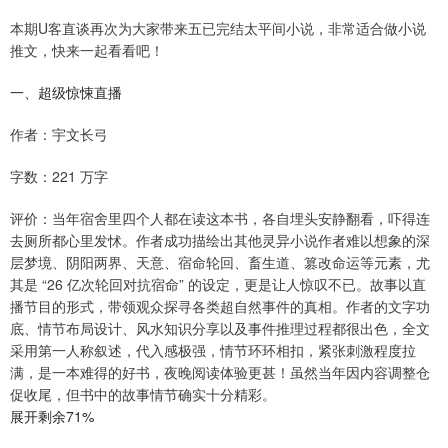
本期U客直谈再次为大家带来五已完结太平间小说，非常适合做小说
推文，快来一起看看吧！
一、超级惊悚直播
作者：宇文长弓
字数：221 万字
评价：当年宿舍里四个人都在读这本书，各自埋头安静翻看，吓得连
去厕所都心里发怵。作者成功描绘出其他灵异小说作者难以想象的深
层梦境、阴阳两界、天意、宿命轮回、畜生道、篡改命运等元素，尤
其是 “26 亿次轮回对抗宿命” 的设定，更是让人惊叹不已。故事以直
播节目的形式，带领观众探寻各类超自然事件的真相。作者的文字功
底、情节布局设计、风水知识分享以及事件推理过程都很出色，全文
采用第一人称叙述，代入感极强，情节环环相扣，紧张刺激程度拉
满，是一本难得的好书，夜晚阅读体验更甚！虽然当年因内容调整仓
促收尾，但书中的故事情节确实十分精彩。
展开剩余71%