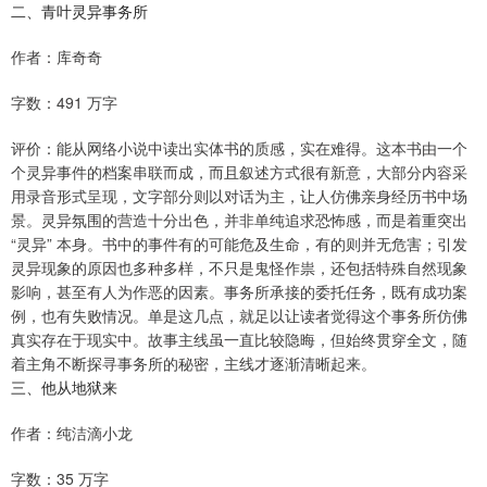
二、青叶灵异事务所
作者：库奇奇
字数：491 万字
评价：能从网络小说中读出实体书的质感，实在难得。这本书由一个
个灵异事件的档案串联而成，而且叙述方式很有新意，大部分内容采
用录音形式呈现，文字部分则以对话为主，让人仿佛亲身经历书中场
景。灵异氛围的营造十分出色，并非单纯追求恐怖感，而是着重突出
“灵异” 本身。书中的事件有的可能危及生命，有的则并无危害；引发
灵异现象的原因也多种多样，不只是鬼怪作祟，还包括特殊自然现象
影响，甚至有人为作恶的因素。事务所承接的委托任务，既有成功案
例，也有失败情况。单是这几点，就足以让读者觉得这个事务所仿佛
真实存在于现实中。故事主线虽一直比较隐晦，但始终贯穿全文，随
着主角不断探寻事务所的秘密，主线才逐渐清晰起来。
三、他从地狱来
作者：纯洁滴小龙
字数：35 万字