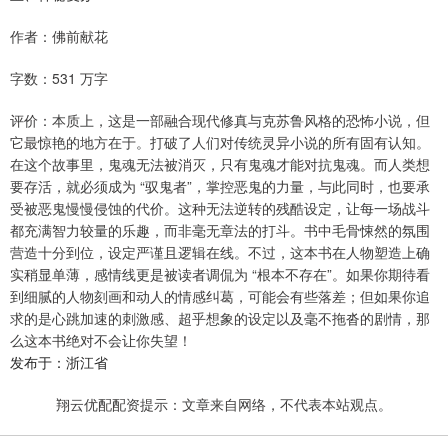
作者：佛前献花
字数：531 万字
评价：本质上，这是一部融合现代修真与克苏鲁风格的恐怖小说，但
它最惊艳的地方在于。打破了人们对传统灵异小说的所有固有认知。
在这个故事里，鬼魂无法被消灭，只有鬼魂才能对抗鬼魂。而人类想
要存活，就必须成为 “驭鬼者”，掌控恶鬼的力量，与此同时，也要承
受被恶鬼慢慢侵蚀的代价。这种无法逆转的残酷设定，让每一场战斗
都充满智力较量的乐趣，而非毫无章法的打斗。书中毛骨悚然的氛围
营造十分到位，设定严谨且逻辑在线。不过，这本书在人物塑造上确
实稍显单薄，感情线更是被读者调侃为 “根本不存在”。如果你期待看
到细腻的人物刻画和动人的情感纠葛，可能会有些落差；但如果你追
求的是心跳加速的刺激感、超乎想象的设定以及毫不拖沓的剧情，那
么这本书绝对不会让你失望！
发布于：浙江省
翔云优配配资提示：文章来自网络，不代表本站观点。