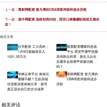
上一篇：
莱财网配资 曾凡博的CBA球星评级和进步历程
下一篇：
股牛网配资 选校别再纠结，西安口碑爆棚职高前五都在
这！
相关文章
日升配资 工大高科：
股票配资哪家利息低
1月9日获融资买入
平台 西安甲康甲状腺
1021.35万元
高伟医生科普：新生儿出生
后通常会筛查甲状腺功能
吗？
华林证券平台 身体沉
莱财网配资 曾凡博的
重睡不醒？五款高端
CBA球星评级和进步
伏湿膏深度体验分享：探寻
历程
真正适合自己的古法滋养
相关评论