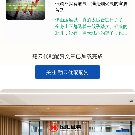
低调务实有底气，满是烟火气的宜居
首选
佛山这座城，真的太适合过日子了，
全身上下都透着一股子踏实、舒服的
劲儿，没有一点大城市的架子，也没
有小城的闭塞，不管是本地人还是外
来人，待在这里都会觉得格外安
心，....
翔云优配配资文章已加载完成
关注 翔云优配配资