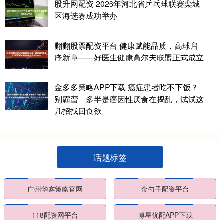
股升网配资 2026年河北省乒乓球联赛栾城
区海选赛成功举办
翻翻股票配资平台 健康赋能品质，高球启
序新章——好医生健康高尔夫联盟正式成立
金多多策略APP下载 癌症患者吃不下饭？
别霸蛮！多半是癌因性厌食在捣乱，试试这
几招找回食欲
话题标签
广州华鑫策略官网
金勺子配资平台
118配资网平台
博星优配APP下载