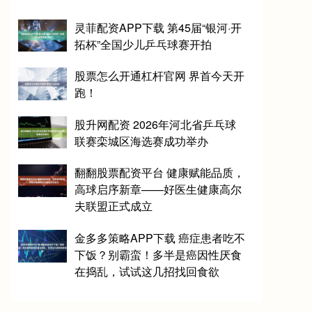
灵菲配资APP下载 第45届“银河·开
拓杯”全国少儿乒乓球赛开拍
股票怎么开通杠杆官网 界首今天开
跑！
股升网配资 2026年河北省乒乓球
联赛栾城区海选赛成功举办
翻翻股票配资平台 健康赋能品质，
高球启序新章——好医生健康高尔
夫联盟正式成立
金多多策略APP下载 癌症患者吃不
下饭？别霸蛮！多半是癌因性厌食
在捣乱，试试这几招找回食欲