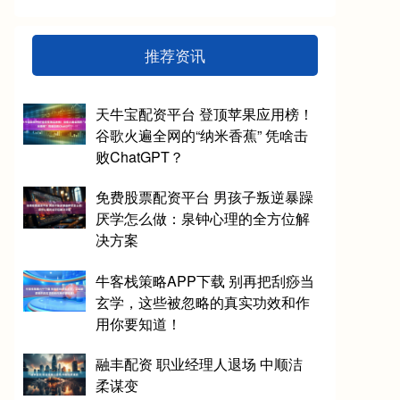
推荐资讯
天牛宝配资平台 登顶苹果应用榜！
谷歌火遍全网的“纳米香蕉” 凭啥击
败ChatGPT？
免费股票配资平台 男孩子叛逆暴躁
厌学怎么做：泉钟心理的全方位解
决方案
牛客栈策略APP下载 别再把刮痧当
玄学，这些被忽略的真实功效和作
用你要知道！
融丰配资 职业经理人退场 中顺洁
柔谋变