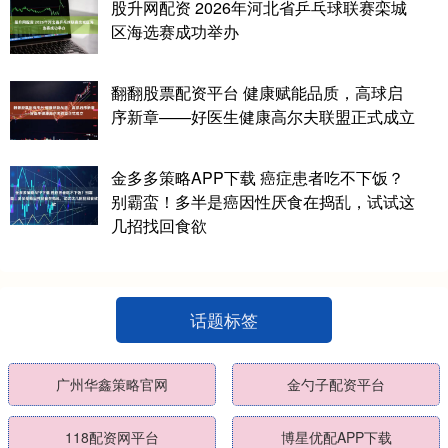
股升网配资 2026年河北省乒乓球联赛栾城
区海选赛成功举办
翻翻股票配资平台 健康赋能品质，高球启
序新章——好医生健康高尔夫联盟正式成立
金多多策略APP下载 癌症患者吃不下饭？
别霸蛮！多半是癌因性厌食在捣乱，试试这
几招找回食欲
话题标签
广州华鑫策略官网
金勺子配资平台
118配资网平台
博星优配APP下载