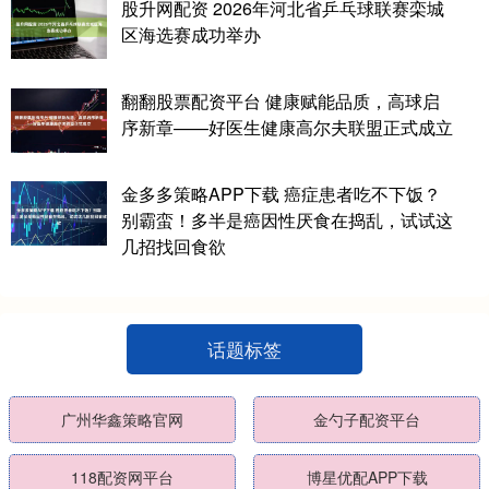
股升网配资 2026年河北省乒乓球联赛栾城
区海选赛成功举办
翻翻股票配资平台 健康赋能品质，高球启
序新章——好医生健康高尔夫联盟正式成立
金多多策略APP下载 癌症患者吃不下饭？
别霸蛮！多半是癌因性厌食在捣乱，试试这
几招找回食欲
话题标签
广州华鑫策略官网
金勺子配资平台
118配资网平台
博星优配APP下载